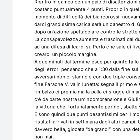
Rientro in campo con un paio di disattenzioni d
costano puntualmente 4 punti. Proprio in que
momento di difficoltà dei biancorossi, nuovame
darci grandissima carica sarà un canestro di Ga
dopo un’azione spettacolare contro le strette 
La consapevolezza aumenta e trascinati dal du
ad una difesa di Icardi su Perlo che sale di liv
crearci un piccolo margine.
A due minuti dal termine esce per quinto fallo
degli errori pensando che a 1:30 dalla fine sul +
avversari non ci stanno e con due triple consec
fine Faraone V. va in lunetta: segna il primo e 
rimbalzo ci premia ma la palla ci sfugge di mano
c’è da parte nostra un’incomprensione e Giulini 
la vittoria che, fortunatamente per noi, sbatte 
E sono quindi due punti pesantissimi per il mo
risultati arrivati in settimana dagli altri campi
davvero bella, giocata “da grandi” con una de
non mai.