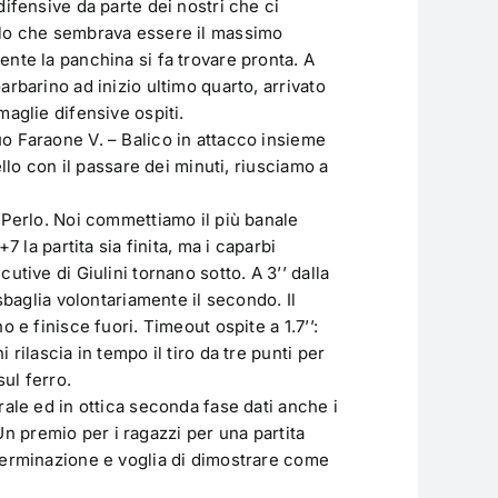
ifensive da parte dei nostri che ci
llo che sembrava essere il massimo
nte la panchina si fa trovare pronta. A
rbarino ad inizio ultimo quarto, arrivato
maglie difensive ospiti.
o Faraone V. – Balico in attacco insieme
ello con il passare dei minuti, riusciamo a
 Perlo. Noi commettiamo il più banale
7 la partita sia finita, ma i caparbi
utive di Giulini tornano sotto. A 3’’ dalla
sbaglia volontariamente il secondo. Il
 e finisce fuori. Timeout ospite a 1.7’’:
rilascia in tempo il tiro da tre punti per
sul ferro.
rale ed in ottica seconda fase dati anche i
. Un premio per i ragazzi per una partita
terminazione e voglia di dimostrare come