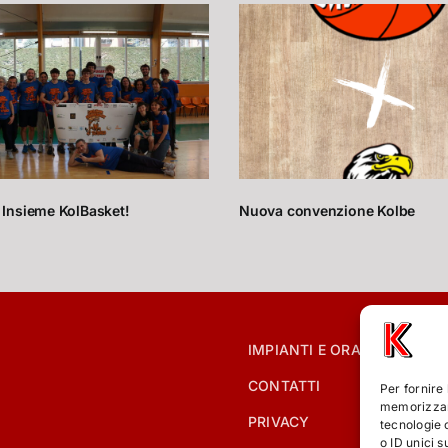
 Insieme KolBasket!
Nuova convenzione Kolbe
IMPIANTI E ORARI
CONTATTI
Per fornire
memorizzare
PRIVACY
tecnologie 
o ID unici s