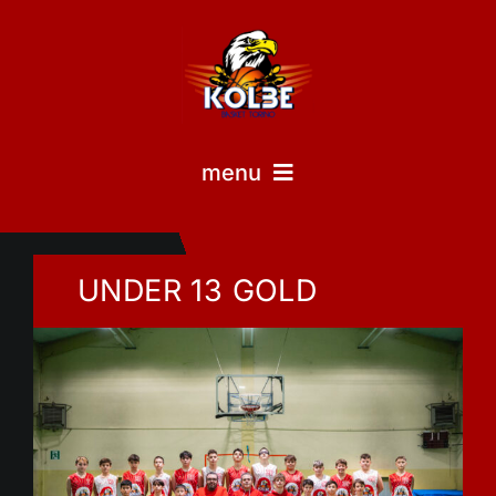
Skip
to
content
menu
HOME
UNDER 13 GOLD
STAGIONE
NEWS & RISULTATI
EVENTI